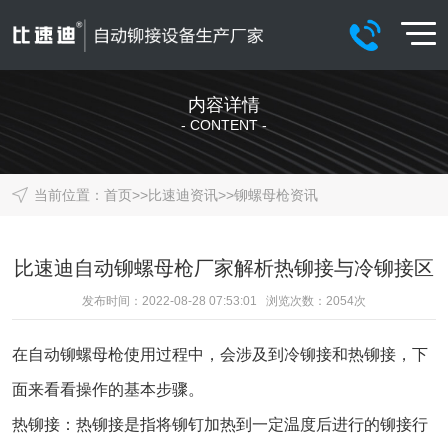
内容详情
- CONTENT -
当前位置：
首页
>>
比速迪资讯
>>
铆螺母枪资讯
比速迪自动铆螺母枪厂家解析热铆接与冷铆接区
发布时间：2022-08-28 07:53:01 浏览次数：
2054
次
在
自动铆螺母枪
使用过程中，会涉及到冷铆接和热铆接，下
面来看看操作的基本步骤。
热铆接：热铆接是指将铆钉加热到一定温度后进行的铆接行