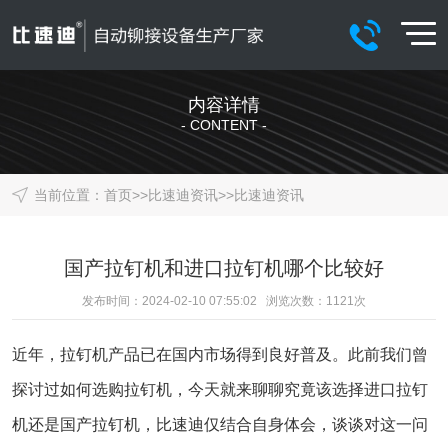
内容详情
- CONTENT -
当前位置：
首页
>>
比速迪资讯
>>
比速迪资讯
国产拉钉机和进口拉钉机哪个比较好
发布时间：2024-02-10 07:55:02 浏览次数：
1121
次
近年，拉钉机产品已在国内市场得到良好普及。此前我们曾
探讨过如何选购拉钉机，今天就来聊聊究竟该选择进口拉钉
机还是国产拉钉机，比速迪仅结合自身体会，谈谈对这一问