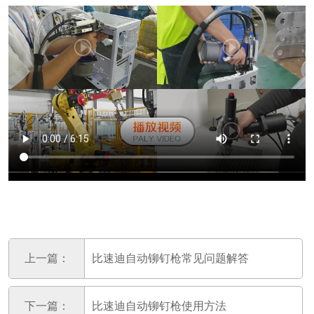
上一篇：
比速迪自动铆钉枪常见问题解答
下一篇：
比速迪自动铆钉枪使用方法