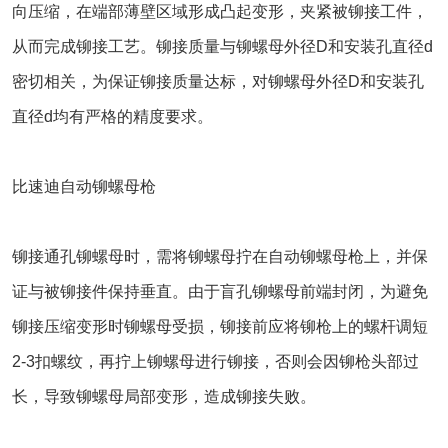
向压缩，在端部薄壁区域形成凸起变形，夹紧被铆接工件，
从而完成铆接工艺。铆接质量与铆螺母外径D和安装孔直径d
密切相关，为保证铆接质量达标，对铆螺母外径D和安装孔
直径d均有严格的精度要求。
比速迪自动铆螺母枪
铆接通孔铆螺母时，需将铆螺母拧在自动铆螺母枪上，并保
证与被铆接件保持垂直。由于盲孔铆螺母前端封闭，为避免
铆接压缩变形时铆螺母受损，铆接前应将铆枪上的螺杆调短
2-3扣螺纹，再拧上铆螺母进行铆接，否则会因铆枪头部过
长，导致铆螺母局部变形，造成铆接失败。