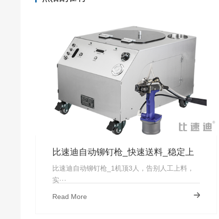
比速迪自动铆钉枪_快速送料_稳定上
钉_厂家直供-比速迪
比速迪自动铆钉枪_1机顶3人，告别人工上料，
实···
Read More