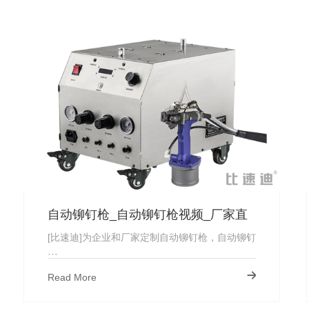
自动铆钉枪_自动铆钉枪视频_厂家直
供
[比速迪]为企业和厂家定制自动铆钉枪，自动铆钉
···
Read More