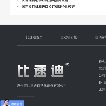
国产拉钉机和进口拉钉机哪个比较好
请问你们的自动铆钉枪可以提供试用吗？
自动铆钉枪在连续工作的时候需要注意什么
定制比速迪自动铆钉枪需要我们提供什么呢？
比速迪自动铆钉枪常见问题解答
比速迪自动铆钉枪的结构及设计
比速迪首页
自动铆钉枪
自动铆
自动铆钉枪订购流程
自动铆钉枪最快一分钟能打多少个钉？
咨询热
联系邮
公司
备 
惠州市比速迪自动化设备有限公司
比速