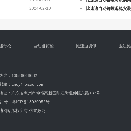
2024-02-10
比速迪自动铆螺母枪安装
2023-08-28
比速迪自动铆螺母枪厂家
2023-08-10
铆螺母枪故障怎么修？
2023-06-18
这三种拉铆螺母的种类_
2025-12-12
比速迪自动铆螺母枪的日
2025-12-12
自动铆螺母枪铆接的原理
螺母枪
自动铆钉枪
比速迪资讯
走进比
2022-06-26
自动铆螺母枪在铆接上的
2025-08-28
自动铆螺母枪应该如何正
线：13556668682
箱：andy@bisudi.com
地址：广东省惠州市仲恺高新区陈江街道仲恺六路137号
案 号：
粤ICP备18020052号
迪网站版权所有 仿冒必究 !