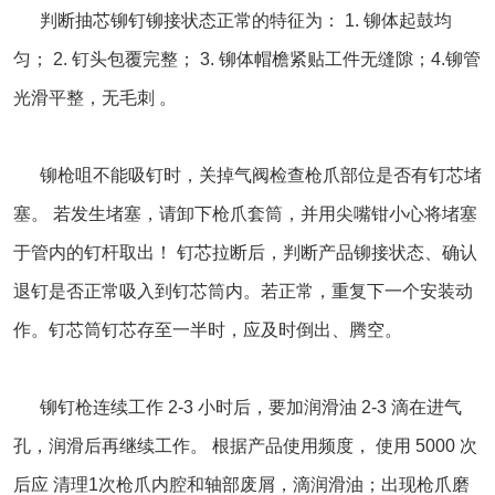
判断抽芯铆钉铆接状态正常的特征为： 1. 铆体起鼓均
匀； 2. 钉头包覆完整； 3. 铆体帽檐紧贴工件无缝隙；4.铆管
光滑平整，无毛刺 。
铆枪咀不能吸钉时，关掉气阀检查枪爪部位是否有钉芯堵
塞。 若发生堵塞，请卸下枪爪套筒，并用尖嘴钳小心将堵塞
于管内的钉杆取出！ 钉芯拉断后，判断产品铆接状态、确认
退钉是否正常吸入到钉芯筒内。若正常，重复下一个安装动
作。钉芯筒钉芯存至一半时，应及时倒出、腾空。
铆钉枪连续工作 2-3 小时后，要加润滑油 2-3 滴在进气
孔，润滑后再继续工作。 根据产品使用频度， 使用 5000 次
后应 清理1次枪爪内腔和轴部废屑，滴润滑油；出现枪爪磨