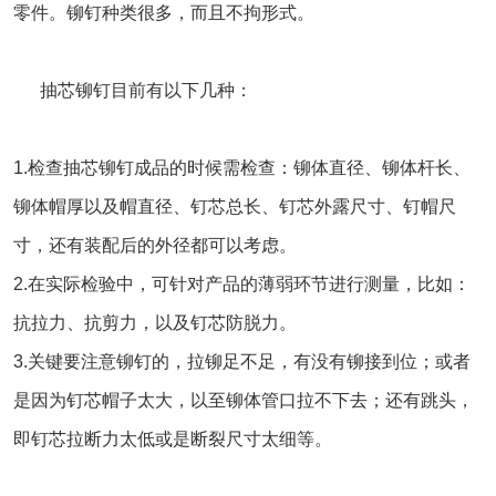
零件。铆钉种类很多，而且不拘形式。
抽芯铆钉目前有以下几种：
1.检查
抽芯铆钉
成品的时候需检查：铆体直径、铆体杆长、
铆体帽厚以及帽直径、钉芯总长、钉芯外露尺寸、钉帽尺
寸，还有装配后的外径都可以考虑。
2.在实际检验中，可针对产品的薄弱环节进行测量，比如：
抗拉力、抗剪力，以及钉芯防脱力。
3.关键要注意铆钉的，拉铆足不足，有没有铆接到位；或者
是因为钉芯帽子太大，以至铆体管口拉不下去；还有跳头，
即钉芯拉断力太低或是断裂尺寸太细等。